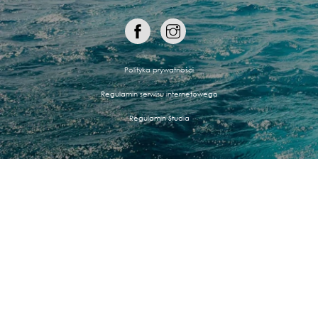
Polityka prywatności
Regulamin serwisu internetowego
Regulamin Studia