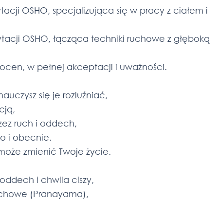
acji OSHO, specjalizująca się w pracy z ciałem i
dytacji OSHO, łącząca techniki ruchowe z głęboką
z ocen, w pełnej akceptacji i uważności.
auczysz się je rozluźniać,
cją,
ez ruch i oddech,
o i obecnie.
y może zmienić Twoje życie.
ddech i chwila ciszy,
echowe (Pranayama),