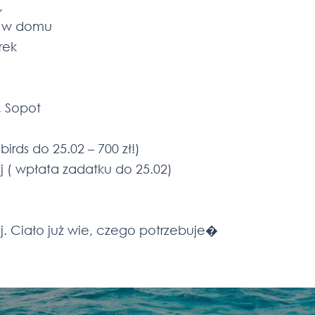
,
i w domu
rek
, Sopot
birds do 25.02 – 700 zł!)
 ( wpłata zadatku do 25.02)
kaj. Ciało już wie, czego potrzebuje�