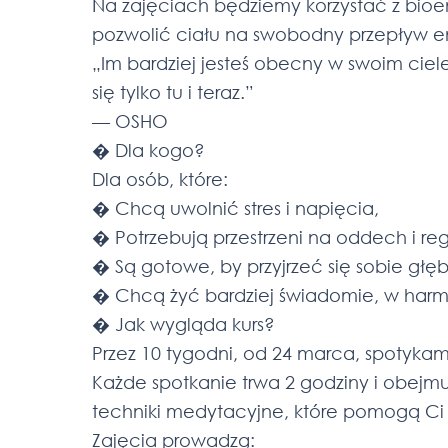
Na zajęciach będziemy korzystać z bioe
pozwolić ciału na swobodny przepływ ene
„Im bardziej jesteś obecny w swoim ciele
się tylko tu i teraz.”
— OSHO
� Dla kogo?
Dla osób, które:
� Chcą uwolnić stres i napięcia,
� Potrzebują przestrzeni na oddech i re
� Są gotowe, by przyjrzeć się sobie głęb
� Chcą żyć bardziej świadomie, w harmo
� Jak wygląda kurs?
Przez 10 tygodni, od 24 marca, spotykam
Każde spotkanie trwa 2 godziny i obejm
techniki medytacyjne, które pomogą Ci 
Zajęcia prowadzą: