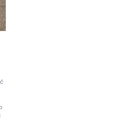
ić
o
i