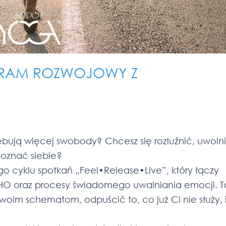
OGRAM ROZWOJOWY Z
zebują więcej swobody? Chcesz się rozluźnić, uwoln
 poznać siebie?
 cyklu spotkań „Feel•Release•Live”, który łączy
HO oraz procesy świadomego uwalniania emocji. T
 swoim schematom, odpuścić to, co już Ci nie służy, 