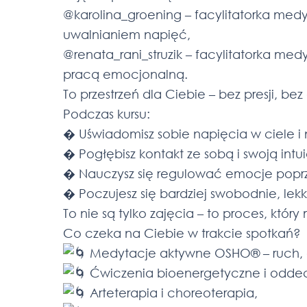
@karolina_groening – facylitatorka medyt
uwalnianiem napięć,
@renata_rani_struzik – facylitatorka me
pracą emocjonalną.
To przestrzeń dla Ciebie – bez presji, be
Podczas kursu:
� Uświadomisz sobie napięcia w ciele i n
� Pogłębisz kontakt ze sobą i swoją intui
� Nauczysz się regulować emocje poprz
� Poczujesz się bardziej swobodnie, lekk
To nie są tylko zajęcia – to proces, któr
Co czeka na Ciebie w trakcie spotkań?
Medytacje aktywne OSHO® – ruch, o
Ćwiczenia bioenergetyczne i odd
Arteterapia i choreoterapia,