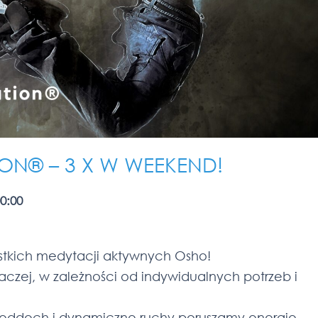
ON® – 3 X W WEEKEND!
0:00
tkich medytacji aktywnych Osho!
aczej, w zależności od indywidualnych potrzeb i
 oddech i dynamiczne ruchy poruszamy energię,