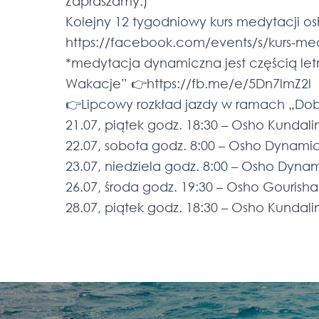
Zapraszamy:)
Kolejny 12 tygodniowy kurs medytacji os
https://facebook.com/events/s/kurs-me
*medytacja dynamiczna jest częścią le
Wakacje” 👉https://fb.me/e/5Dn7lmZ2l
👉Lipcowy rozkład jazdy w ramach „Dob
21.07, piątek godz. 18:30 – Osho Kundali
22.07, sobota godz. 8:00 – Osho Dynami
23.07, niedziela godz. 8:00 – Osho Dyna
26.07, środa godz. 19:30 – Osho Gourish
28.07, piątek godz. 18:30 – Osho Kundali