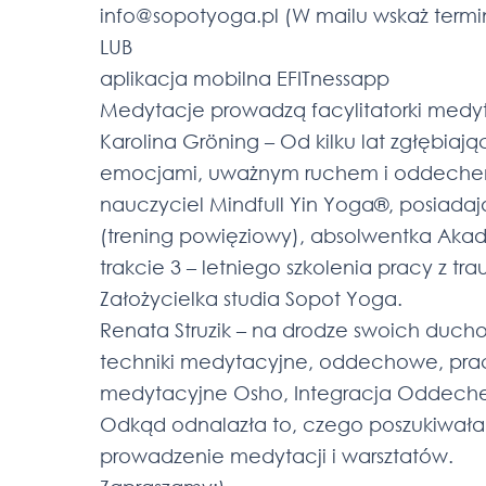
info@sopotyoga.pl (W mailu wskaż termi
LUB
aplikacja mobilna EFITnessapp
Medytacje prowadzą facylitatorki medy
Karolina Gröning – Od kilku lat zgłębia
emocjami, uważnym ruchem i oddechem.
nauczyciel Mindfull Yin Yoga®, posiadają
(trening powięziowy), absolwentka Akade
trakcie 3 – letniego szkolenia pracy z t
Założycielka studia Sopot Yoga.
Renata Struzik – na drodze swoich duc
techniki medytacyjne, oddechowe, prac
medytacyjne Osho, Integracja Oddechem 
Odkąd odnalazła to, czego poszukiwała,
prowadzenie medytacji i warsztatów.