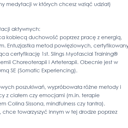
ny medytacji w których chcesz wziąć udział)
tacji aktywnych:
jąca kobiecą duchowość poprzez pracę z energią,
 Entuzjastka metod powięziowych, certyfikowan
ca certyfikację 1st. Slings Myofascial Training®
mii Choreoterapii i Arteterapii. Obecnie jest w
raumą SE (Somatic Experiencing).
howych poszukiwań, wypróbowała różne metody i
y z ciałem czy emocjami (m.in. terapie
Colina Sissona, mindfulness czy tantra).
 chce towarzyszyć innym w tej drodze poprzez