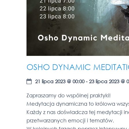
OSHO DYNAMIC MEDITATI
21 lipca 2023
@
00:00
-
23 lipca 2023
@
0
Zapraszamy do wspólnej praktyki!
Medytacja dynamiczna to królowa wszys
Każdy z nas doświadcza tej medytacji in
przetwarzanych emocji i tematów.
W kolejnych fazach poprzez intensywny