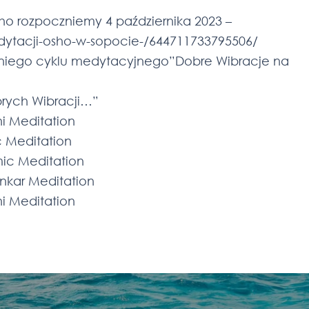
ho rozpoczniemy 4 października 2023 –
dytacji-osho-w-sopocie-/644711733795506/
tniego cyklu medytacyjnego”Dobre Wibracje na
rych Wibracji…”
ni Meditation
c Meditation
mic Meditation
ankar Meditation
ni Meditation