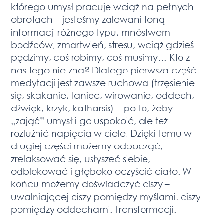
którego umysł pracuje wciąż na pełnych
obrotach – jesteśmy zalewani toną
informacji różnego typu, mnóstwem
bodźców, zmartwień, stresu, wciąż gdzieś
pędzimy, coś robimy, coś musimy… Kto z
nas tego nie zna? Dlatego pierwsza część
medytacji jest zawsze ruchowa (trzęsienie
się, skakanie, taniec, wirowanie, oddech,
dźwięk, krzyk, katharsis) – po to, żeby
„zająć” umysł i go uspokoić, ale też
rozluźnić napięcia w ciele. Dzięki temu w
drugiej części możemy odpocząć,
zrelaksować się, usłyszeć siebie,
odblokować i głęboko oczyścić ciało. W
końcu możemy doświadczyć ciszy –
uwalniającej ciszy pomiędzy myślami, ciszy
pomiędzy oddechami. Transformacji.