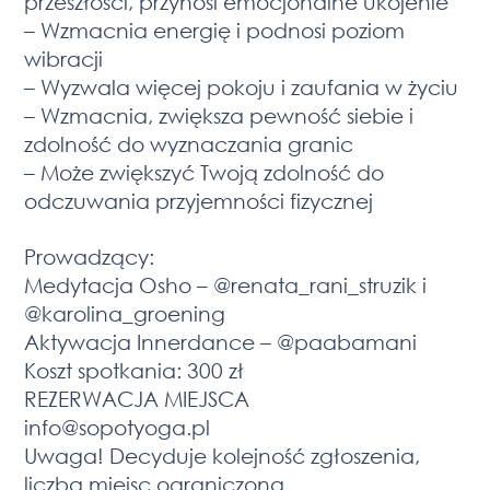
przeszłości, przynosi emocjonalne ukojenie
– Wzmacnia energię i podnosi poziom
wibracji
– Wyzwala więcej pokoju i zaufania w życiu
– Wzmacnia, zwiększa pewność siebie i
zdolność do wyznaczania granic
– Może zwiększyć Twoją zdolność do
odczuwania przyjemności fizycznej
Prowadzący:
Medytacja Osho – @renata_rani_struzik i
@karolina_groening
Aktywacja Innerdance – @paabamani
Koszt spotkania: 300 zł
REZERWACJA MIEJSCA
info@sopotyoga.pl
Uwaga! Decyduje kolejność zgłoszenia,
liczba miejsc ograniczona.