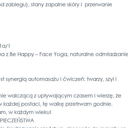
 od zabiegu), stany zapalne skóry i przerwanie
11a/1
 z Be Happy – Face Yoga, naturalne odmładzani
est synergią automasażu i ćwiczeń: twarzy, szyi i
nnie walczącą z upływającym czasem i wierzę, że
w każdej postaci, tę walkę przetrwam godnie.
am, w każdym wieku!
ZPIECZEŃSTWA