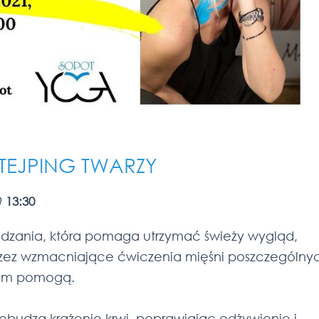
OTEJPING TWARZY
@
13:30
dzania, która pomaga utrzymać świeży wygląd,
przez wzmacniające ćwiczenia mięśni poszczególny
 tym pomogą.
obudzą krążenie krwi, poprawiając odżywienie i