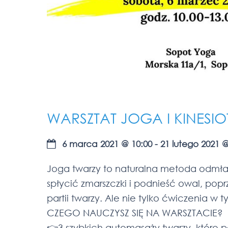
WARSZTAT JOGA I KINESI
6 marca 2021
@
10:00
-
21 lutego 2021
Joga twarzy to naturalna metoda odmła
spłycić zmarszczki i podnieść owal, po
partii twarzy. Ale nie tylko ćwiczenia w
CZEGO NAUCZYSZ SIĘ NA WARSZTACIE?
👉3 szybkich automasaży twarzy, które p