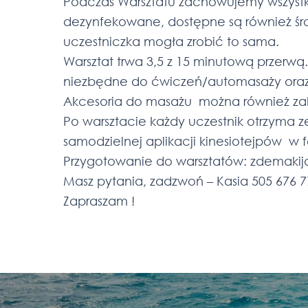
Podczas Warsztatu zachowujemy wszystk
dezynfekowane, dostępne są również śro
uczestniczka mogła zrobić to sama.
Warsztat trwa 3,5 z 15 minutową przerwą
niezbędne do ćwiczeń/automasaży oraz t
Akcesoria do masażu można również zaku
Po warsztacie każdy uczestnik otrzyma 
samodzielnej aplikacji kinesiotejpów w f
Przygotowanie do warsztatów: zdemakija
Masz pytania, zadzwoń – Kasia 505 676 7
Zapraszam !