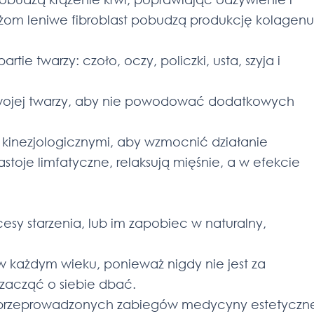
ażom leniwe fibroblast pobudzą produkcję kolagenu 
ie twarzy: czoło, oczy, policzki, usta, szyja i
swojej twarzy, aby nie powodować dodatkowych
i kinezjologicznymi, aby wzmocnić działanie
astoje limfatyczne, relaksują mięśnie, a w efekcie
sy starzenia, lub im zapobiec w naturalny,
w każdym wieku, ponieważ nigdy nie jest za
 zacząć o siebie dbać.
 przeprowadzonych zabiegów medycyny estetyczn