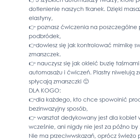
dotlenienie naszych tkanek. Dzięki mas
elastyny,
👉 poznasz ćwiczenia na poszczególne part
podbródek,
👉dowiesz się jak kontrolować mimikę 
zmarszczek.
👉 nauczysz się jak okleić buzię taśmam
automasażu i ćwiczeń. Plastry niwelują z
spłycają zmarszczki 🙂
DLA KOGO:
👉dla każdego, kto chce spowolnić proce
bezinwazyjny sposób,
👉 warsztat dedykowany jest dla kobiet 
wcześnie, ani nigdy nie jest za późno by
Nie ma przeciwwskazań, oprócz świeżo