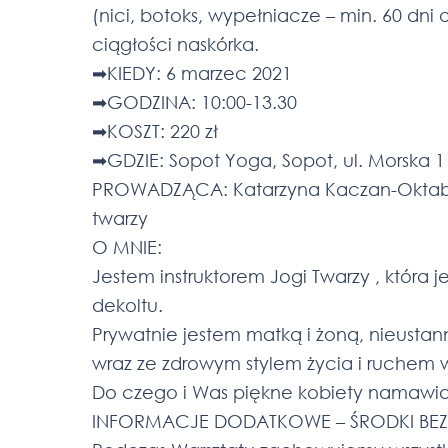
(nici, botoks, wypełniacze – min. 60 dni
ciągłości naskórka.
➡KIEDY: 6 marzec 2021
➡GODZINA: 10:00-13.30
➡KOSZT: 220 zł
➡GDZIE: Sopot Yoga, Sopot, ul. Morska 
PROWADZĄCA: Katarzyna Kaczan-Oktaba
twarzy
O MNIE:
Jestem instruktorem Jogi Twarzy , która j
dekoltu.
Prywatnie jestem matką i żoną, nieusta
wraz ze zdrowym stylem życia i ruchem 
Do czego i Was piękne kobiety namawi
INFORMACJE DODATKOWE – ŚRODKI BE