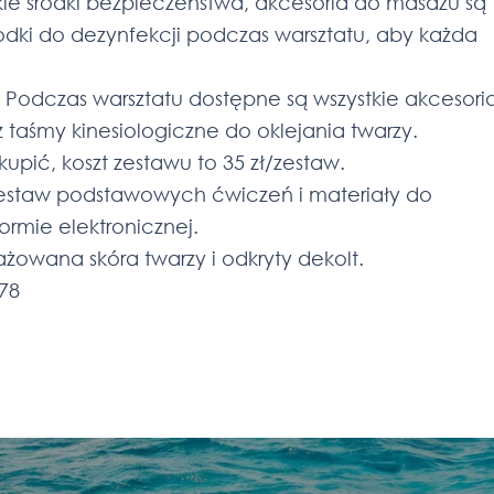
ie środki bezpieczeństwa, akcesoria do masażu są
dki do dezynfekcji podczas warsztatu, aby każda
. Podczas warsztatu dostępne są wszystkie akcesori
aśmy kinesiologiczne do oklejania twarzy.
pić, koszt zestawu to 35 zł/zestaw.
zestaw podstawowych ćwiczeń i materiały do
ormie elektronicznej.
żowana skóra twarzy i odkryty dekolt.
78