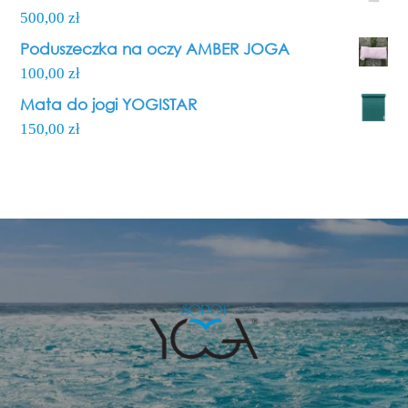
500,00
zł
Poduszeczka na oczy AMBER JOGA
100,00
zł
Mata do jogi YOGISTAR
150,00
zł