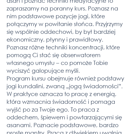
asan i poznać techniki medytacyjne to
zapraszamy na poranny kurs. Poznasz na
nim podstawowe pozycje jogi, które
połączymy w powitanie słońca. Przyjrzymy
się wspólnie oddechowi, by był bardziej
ekonomiczny, płynny i prawidłowy.
Poznasz różne techniki koncentracji, które
pomogą Ci stać się obserwatorem
własnego umysłu – co pomoże Tobie
wyciszyć galopujące myśli.
Program kursu obejmuje również podstawy
jogi kundalini, zwaną „jogą świadomości”.
W praktyce oznacza to pracę z energią,
która wzmacnia świadomość i pomaga
wyjść po za Twoje ego. To praca z
oddechem, śpiewem i powtarzającymi się
asanami. Poznacie podstawowe, bardzo
proste mantry. Praca z dźwiękiem uwalnia