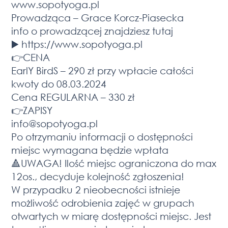
www.sopotyoga.pl
Prowadząca – Grace Korcz-Piasecka
info o prowadzącej znajdziesz tutaj
▶️ https://www.sopotyoga.pl
👉CENA
EarlY BirdS – 290 zł przy wpłacie całości
kwoty do 08.03.2024
Cena REGULARNA – 330 zł
👉ZAPISY
info@sopotyoga.pl
Po otrzymaniu informacji o dostępności
miejsc wymagana będzie wpłata
🔺UWAGA! Ilość miejsc ograniczona do max
12os., decyduje kolejność zgłoszenia!
W przypadku 2 nieobecności istnieje
możliwość odrobienia zajęć w grupach
otwartych w miarę dostępności miejsc. Jest