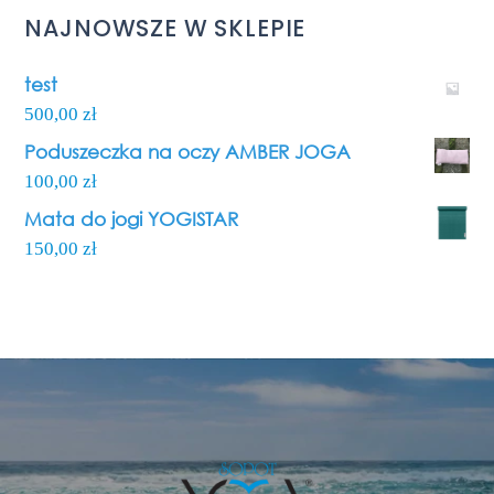
NAJNOWSZE W SKLEPIE
test
500,00
zł
Poduszeczka na oczy AMBER JOGA
100,00
zł
Mata do jogi YOGISTAR
150,00
zł