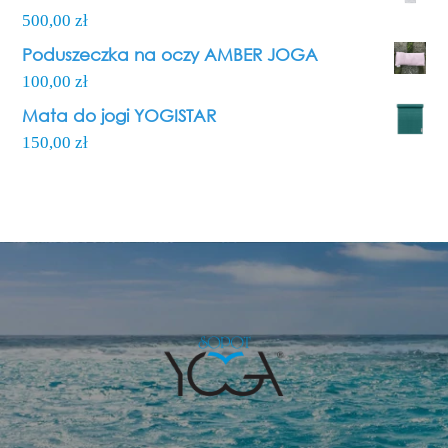
500,00
zł
Poduszeczka na oczy AMBER JOGA
100,00
zł
Mata do jogi YOGISTAR
150,00
zł